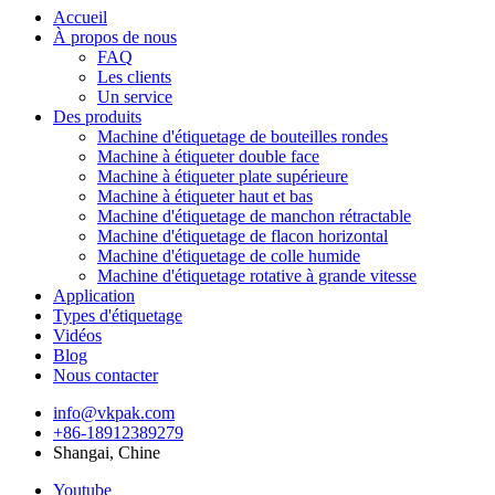
Accueil
À propos de nous
FAQ
Les clients
Un service
Des produits
Machine d'étiquetage de bouteilles rondes
Machine à étiqueter double face
Machine à étiqueter plate supérieure
Machine à étiqueter haut et bas
Machine d'étiquetage de manchon rétractable
Machine d'étiquetage de flacon horizontal
Machine d'étiquetage de colle humide
Machine d'étiquetage rotative à grande vitesse
Application
Types d'étiquetage
Vidéos
Blog
Nous contacter
info@vkpak.com
+86-18912389279
Shangai, Chine
Youtube