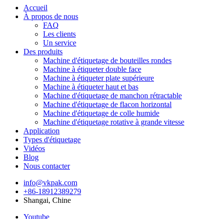
Accueil
À propos de nous
FAQ
Les clients
Un service
Des produits
Machine d'étiquetage de bouteilles rondes
Machine à étiqueter double face
Machine à étiqueter plate supérieure
Machine à étiqueter haut et bas
Machine d'étiquetage de manchon rétractable
Machine d'étiquetage de flacon horizontal
Machine d'étiquetage de colle humide
Machine d'étiquetage rotative à grande vitesse
Application
Types d'étiquetage
Vidéos
Blog
Nous contacter
info@vkpak.com
+86-18912389279
Shangai, Chine
Youtube