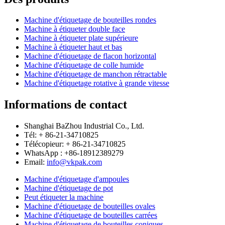
Machine d'étiquetage de bouteilles rondes
Machine à étiqueter double face
Machine à étiqueter plate supérieure
Machine à étiqueter haut et bas
Machine d'étiquetage de flacon horizontal
Machine d'étiquetage de colle humide
Machine d'étiquetage de manchon rétractable
Machine d'étiquetage rotative à grande vitesse
Informations de contact
Shanghai BaZhou Industrial Co., Ltd.
Tél: + 86-21-34710825
Télécopieur: + 86-21-34710825
WhatsApp : +86-18912389279
Email:
info@vkpak.com
Machine d'étiquetage d'ampoules
Machine d'étiquetage de pot
Peut étiqueter la machine
Machine d'étiquetage de bouteilles ovales
Machine d'étiquetage de bouteilles carrées
Machine d'étiquetage de bouteilles coniques