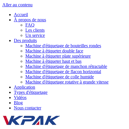
Aller au contenu
Accueil
À propos de nous
FAQ
Les clients
Un service
Des produits
Machine d'étiquetage de bouteilles rondes
Machine à étiqueter double face
Machine à étiqueter plate supérieure
Machine à étiqueter haut et bas
Machine d'étiquetage de manchon rétractable
Machine d'étiquetage de flacon horizontal
Machine d'étiquetage de colle humide
Machine d'étiquetage rotative à grande vitesse
Application
Types d'étiquetage
Vidéos
Blog
Nous contacter