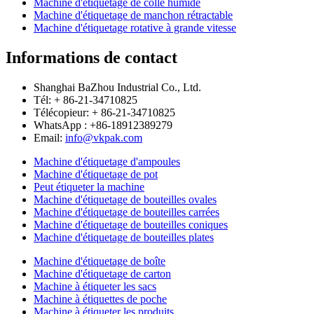
Machine d'étiquetage de colle humide
Machine d'étiquetage de manchon rétractable
Machine d'étiquetage rotative à grande vitesse
Informations de contact
Shanghai BaZhou Industrial Co., Ltd.
Tél: + 86-21-34710825
Télécopieur: + 86-21-34710825
WhatsApp : +86-18912389279
Email:
info@vkpak.com
Machine d'étiquetage d'ampoules
Machine d'étiquetage de pot
Peut étiqueter la machine
Machine d'étiquetage de bouteilles ovales
Machine d'étiquetage de bouteilles carrées
Machine d'étiquetage de bouteilles coniques
Machine d'étiquetage de bouteilles plates
Machine d'étiquetage de boîte
Machine d'étiquetage de carton
Machine à étiqueter les sacs
Machine à étiquettes de poche
Machine à étiqueter les produits