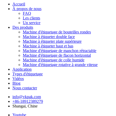
Accueil
À propos de nous
FAQ
Les clients
Un service
Des produits
Machine d'étiquetage de bouteilles rondes
Machine à étiqueter double face
Machine à étiqueter plate supérieure
Machine à étiqueter haut et bas
Machine d'étiquetage de manchon rétractable
Machine d'étiquetage de flacon horizontal
Machine d'étiquetage de colle humide
Machine d'étiquetage rotative à grande vitesse
Application
Types d'étiquetage
Vidéos
Blog
Nous contacter
info@vkpak.com
+86-18912389279
Shangai, Chine
Youtube