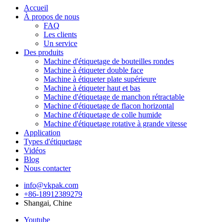
Accueil
À propos de nous
FAQ
Les clients
Un service
Des produits
Machine d'étiquetage de bouteilles rondes
Machine à étiqueter double face
Machine à étiqueter plate supérieure
Machine à étiqueter haut et bas
Machine d'étiquetage de manchon rétractable
Machine d'étiquetage de flacon horizontal
Machine d'étiquetage de colle humide
Machine d'étiquetage rotative à grande vitesse
Application
Types d'étiquetage
Vidéos
Blog
Nous contacter
info@vkpak.com
+86-18912389279
Shangai, Chine
Youtube